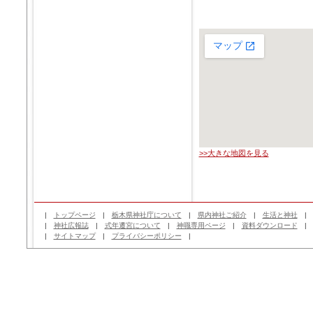
>>大きな地図を見る
|
トップページ
|
栃木県神社庁について
|
県内神社ご紹介
|
生活と神社
|
神社広報誌
|
式年遷宮について
|
神職専用ページ
|
資料ダウンロード
|
サイトマップ
|
プライバシーポリシー
|