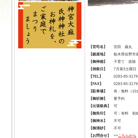
【宮司名】
宮田 義丸
【鎮座地】
栃木県佐野市葛生
【御神徳】
子育て 疫除
【例祭日】
7月第3土曜日
【TEL】
0283-85-3179
【FAX】
0283-85-3179
【駐車場】
有：無料（10
【御祈祷】
要予約
【出張祭典】
可
【御朱印】
可：有料 初穂
【御神水】
不可
【御清砂】
不可
【お問合せ】
>>
こちらから